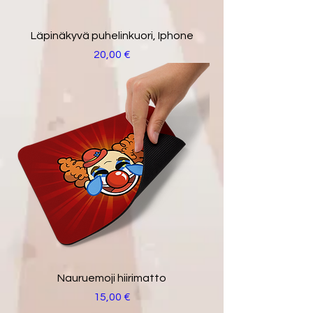
Läpinäkyvä puhelinkuori, Iphone
Hinta
20,00 €
Nauruemoji hiirimatto
Hinta
15,00 €