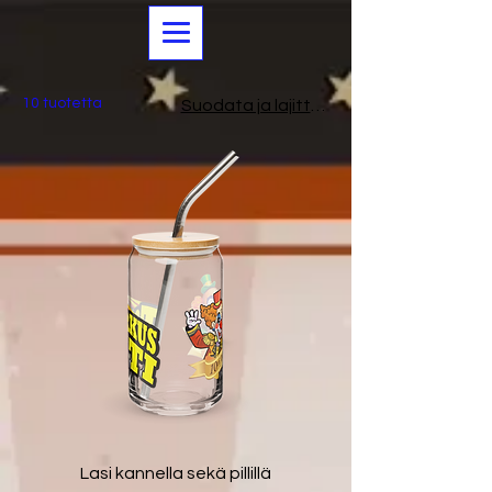
10 tuotetta
Suodata ja lajittele
Lasi kannella sekä pillillä