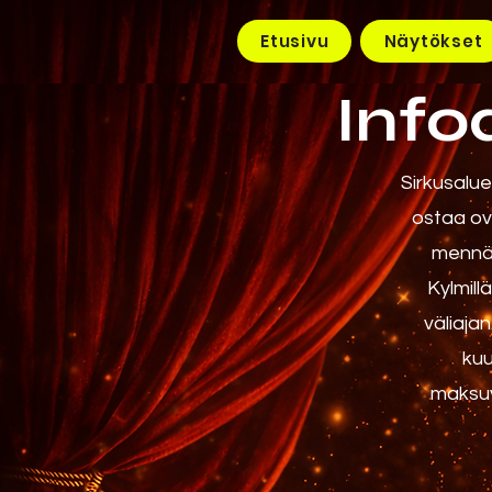
Etusivu
Näytökset
Info
Sirkusalue
ostaa ov
mennä 
Kylmill
väliajan
kuu
maksuv