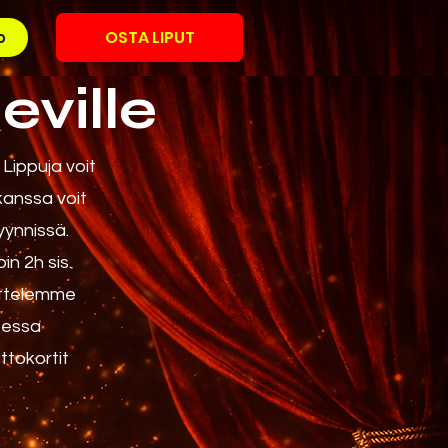
OSTA LIPUT
o
eville
Lippuja voit
kanssa voit
yynnissä.
in 2h sis.
osittelemme
ksessa
ttokortit