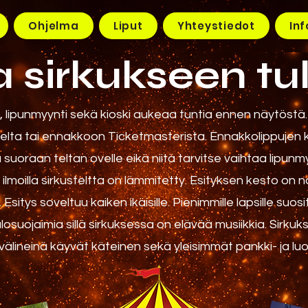
Ohjelma
Liput
Yhteystiedot
Inf
a sirkukseen tul
, lipunmyynti sekä kioski aukeaa tuntia ennen näytöstä. 
elta tai ennakkoon Ticketmasterista. Ennakkolippujen 
suoraan teltan ovelle eikä niitä tarvitse vaihtaa lipunm
ä ilmoilla sirkusteltta on lämmitetty. Esityksen kesto on no
. Esitys soveltuu kaiken ikäisille. Pienimmille lapsille su
losuojaimia sillä sirkuksessa on elävää musiikkia. Sirku
älineinä käyvät käteinen sekä yleisimmät pankki- ja luo