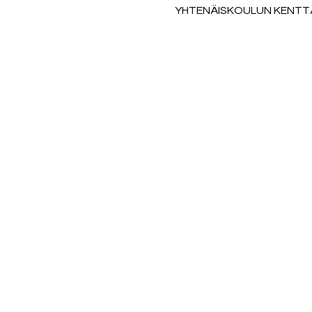
YHTENÄISKOULUN KENTTÄ, R