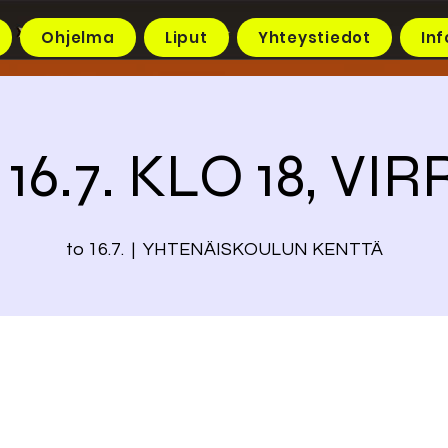
Ohjelma
Liput
Yhteystiedot
Inf
 16.7. KLO 18, VIR
to 16.7.
  |  
YHTENÄISKOULUN KENTTÄ