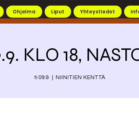
Ohjelma
Liput
Yhteystiedot
Inf
9.9. KLO 18, NAS
ti 09.9.
  |  
NIINITIEN KENTTÄ