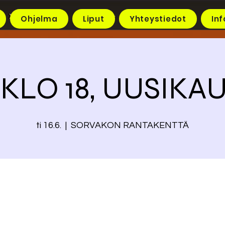
Ohjelma
Liput
Yhteystiedot
Inf
6. KLO 18, UUSIK
ti 16.6.
  |  
SORVAKON RANTAKENTTÄ