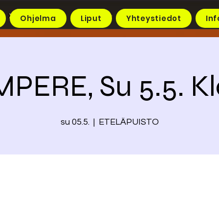
Ohjelma
Liput
Yhteystiedot
Inf
PERE, Su 5.5. Kl
su 05.5.
  |  
ETELÄPUISTO