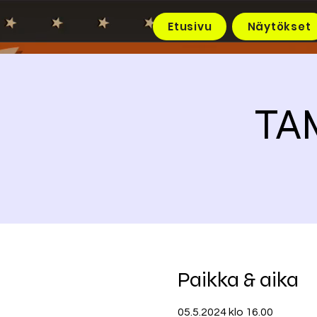
Etusivu
Näytökset
TAM
Paikka & aika
05.5.2024 klo 16.00