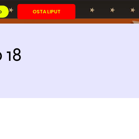
OSTA LIPUT
o
 18