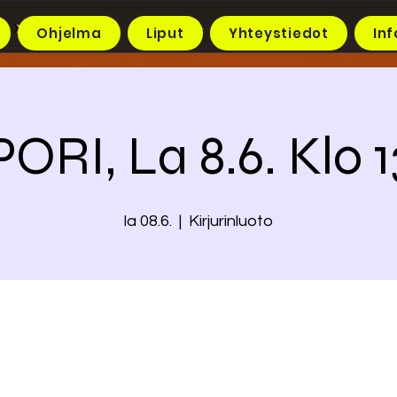
Ohjelma
Liput
Yhteystiedot
Inf
PORI, La 8.6. Klo 1
la 08.6.
  |  
Kirjurinluoto