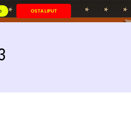
OSTA LIPUT
o
3