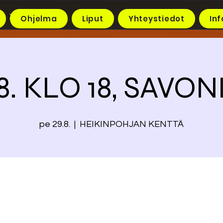
Ohjelma
Liput
Yhteystiedot
Inf
.8. KLO 18, SAVO
pe 29.8.
  |  
HEIKINPOHJAN KENTTÄ