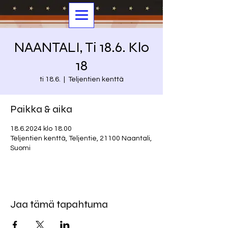
NAANTALI, Ti 18.6. Klo
18
ti 18.6.
  |  
Teljentien kenttä
Paikka & aika
18.6.2024 klo 18.00
Teljentien kenttä, Teljentie, 21100 Naantali,
Suomi
Jaa tämä tapahtuma