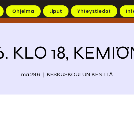
Ohjelma
Liput
Yhteystiedot
Inf
6. KLO 18, KEMI
ma 29.6.
  |  
KESKUSKOULUN KENTTÄ