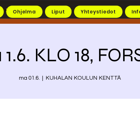
Ohjelma
Liput
Yhteystiedot
Inf
 1.6. KLO 18, FOR
ma 01.6.
  |  
KUHALAN KOULUN KENTTÄ