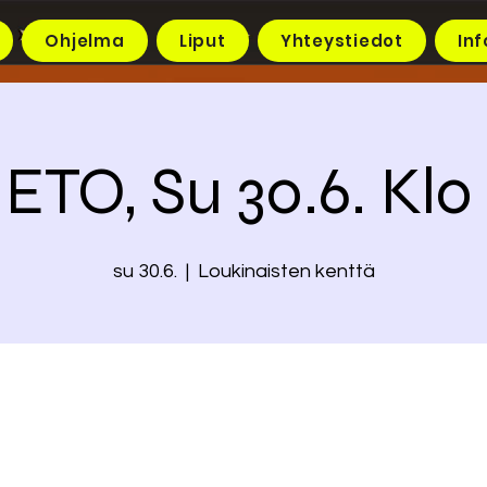
Ohjelma
Liput
Yhteystiedot
Inf
IETO, Su 30.6. Klo 
su 30.6.
  |  
Loukinaisten kenttä