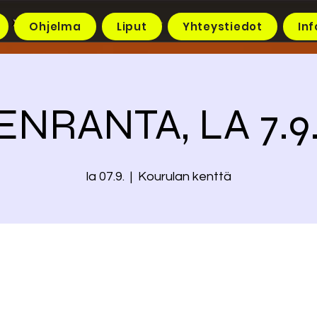
Ohjelma
Liput
Yhteystiedot
Inf
NRANTA, LA 7.9.
la 07.9.
  |  
Kourulan kenttä