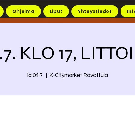
Ohjelma
Liput
Yhteystiedot
Inf
.7. KLO 17, LITT
la 04.7.
  |  
K-Citymarket Ravattula