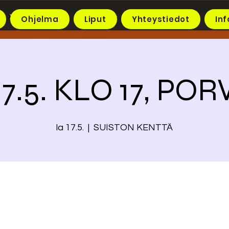
Ohjelma
Liput
Yhteystiedot
Inf
17.5. KLO 17, PO
la 17.5.
  |  
SUISTON KENTTÄ