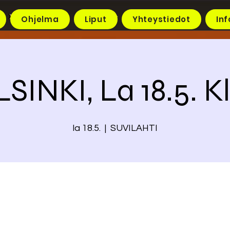
Ohjelma
Liput
Yhteystiedot
Inf
SINKI, La 18.5. Kl
la 18.5.
  |  
SUVILAHTI