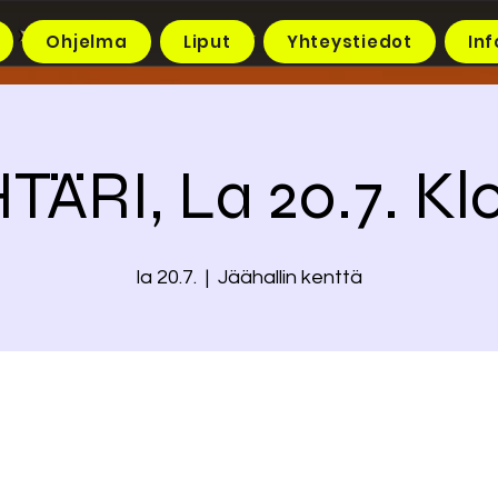
Ohjelma
Liput
Yhteystiedot
Inf
TÄRI, La 20.7. Klo
la 20.7.
  |  
Jäähallin kenttä