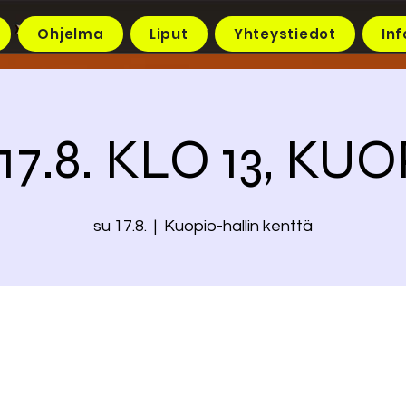
Ohjelma
Liput
Yhteystiedot
Inf
17.8. KLO 13, KU
su 17.8.
  |  
Kuopio-hallin kenttä