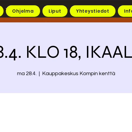
Ohjelma
Liput
Yhteystiedot
Inf
.4. KLO 18, IKA
ma 28.4.
  |  
Kauppakeskus Kompin kenttä