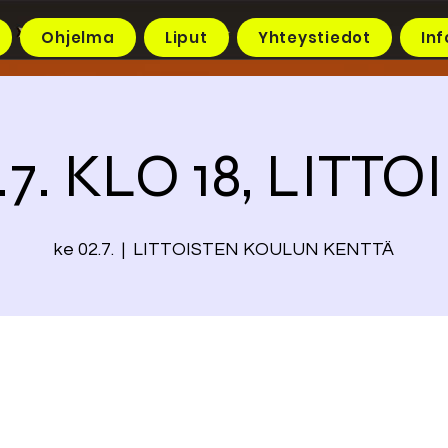
Ohjelma
Liput
Yhteystiedot
Inf
.7. KLO 18, LITT
ke 02.7.
  |  
LITTOISTEN KOULUN KENTTÄ